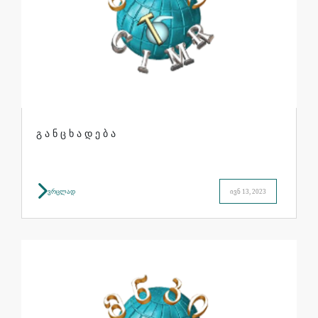
გ ა ნ ც ხ ა დ ე ბ ა
ვრცლად
ივნ 13, 2023